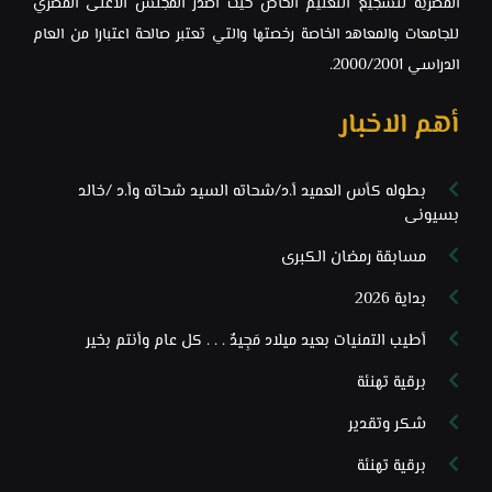
المصرية لتشجيع التعليم الخاص ‏حيث أصدر المجلس الأعلى المصري
للجامعات والمعاهد الخاصة رخصتها والتي ‏تعتبر صالحة اعتبارا من العام
الدراسي 2000/2001.‏
أهم الاخبار
بطوله كأس العميد أ.د/شحاته السيد شحاته وأ.د /خالد
بسيونى
مسابقة رمضان الكبرى
بداية 2026
أطيب التمنيات بعيد ميلاد مَجِيدٌ . . . كل عام وأنتم بخير
برقية تهنئة
شكر وتقدير
برقية تهنئة