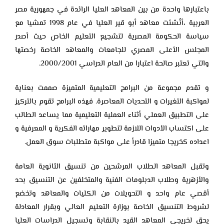
باعتبارها واحدة من بين المعاهد العليا الرائدة في جمهورية مصر
العربية ،أنُشئت معاهد ‏أبو قير العليا في عام 1998 تمشيا مع
سياسة الحكومة المصرية لتشجيع التعليم الخاص ‏حيث أصدر
المجلس الأعلى المصري للجامعات والمعاهد الخاصة رخصتها
والتي ‏تعتبر صالحة اعتبارا من العام الدراسي 2000/2001.‏
و تقدم مجموعة من البرامج التعليمية المتميزة صممت بعناية
لمواكبة التغيرات و ‏التحديات المعاصرة. فهذه البرامج تقوم بالتركيز
على التطبيق العملي أثناء العملية ‏التعليمية مما يساعد الطالب
على اكتساب الأدوات اللازمة لتطوير مهاراته الفكرية و ‏المعرفية و
اعداده كخريجا متميزا قادرأ على مواكبة متطلبات سوق العمل.
وتقبل المعاهد الطلاب المرشحين من تنسيق الثانوية العامة
والأزهرية وطلاب الدبلومات الفنية والمتخلفين عن التنسيق بحد
أقصي عام واحد و التحويلات من الكليات والمعاهد وتخضع
لشروط التنسيق الخاصة بوزارة التعليم العالي وبقرار المعادلة
يحق لخريجي المعاهد القيد بالنقابة وتسجيل الدراسات العليا